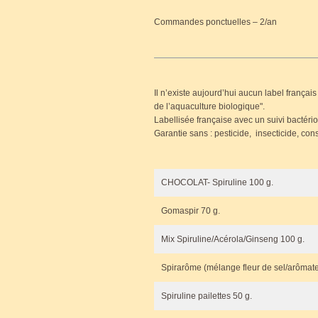
Commandes ponctuelles – 2/an
Il n’existe aujourd’hui aucun label français
de l’aquaculture biologique
.
Labellisée française avec un suivi bactério
Garantie sans : pesticide, insecticide, cons
CHOCOLAT- Spiruline 100 g.
Gomaspir 70 g.
Mix Spiruline/Acérola/Ginseng 100 g.
Spirarôme (mélange fleur de sel/arômate
Spiruline pailettes 50 g.