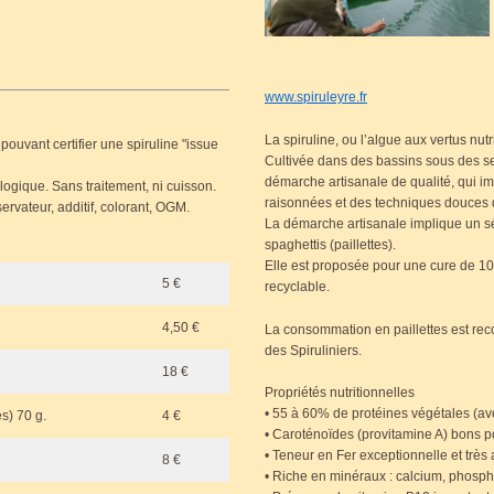
www.spiruleyre.fr
La spiruline, ou l’algue aux vertus nut
 pouvant certifier une spiruline
issue
Cultivée dans des bassins sous des ser
démarche artisanale de qualité, qui i
logique. Sans traitement, ni cuisson.
raisonnées et des techniques douces 
ervateur, additif, colorant, OGM.
La démarche artisanale implique un s
spaghettis (paillettes).
Elle est proposée pour une cure de 10
5 €
recyclable.
4,50 €
La consommation en paillettes est re
des Spiruliniers.
18 €
Propriétés nutritionnelles
• 55 à 60% de protéines végétales (av
s) 70 g.
4 €
• Caroténoïdes (provitamine A) bons p
• Teneur en Fer exceptionnelle et très 
8 €
• Riche en minéraux : calcium, phos