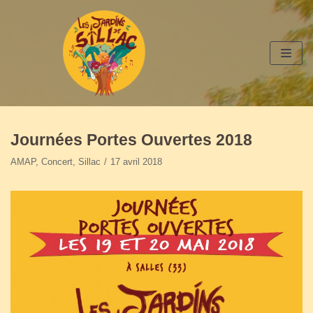
Aller
au
contenu
Journées Portes Ouvertes 2018
AMAP
,
Concert
,
Sillac
17 avril 2018